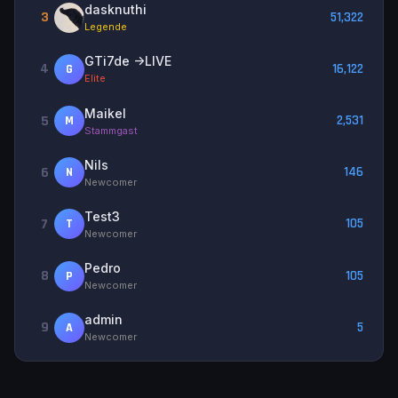
dasknuthi
3
51,322
Legende
GTi7de ->LIVE
4
16,122
G
Elite
Maikel
5
2,531
M
Stammgast
Nils
6
146
N
Newcomer
Test3
7
105
T
Newcomer
Pedro
8
105
P
Newcomer
admin
9
5
A
Newcomer