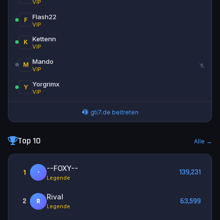
VIP
Flash22
F
VIP
Kettenn
K
VIP
Mando
M
VIP
Yorgrimx
Y
VIP
gti7.de beitreten
Top 10
Alle →
--FOXY--
1
139,231
-
Legende
Rival
2
63,599
R
Legende