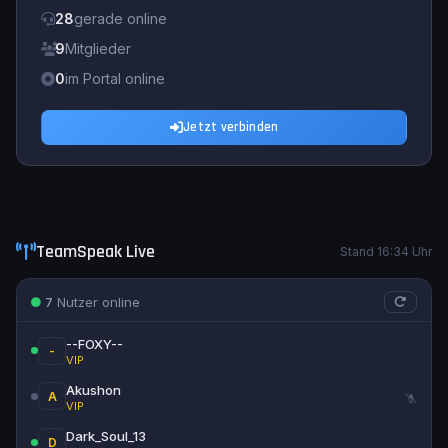
28
gerade online
9
Mitglieder
0
im Portal online
Jetzt verbinden
TeamSpeak Live
Stand 16:34 Uhr
7
Nutzer online
--FOXY--
-
VIP
Akushon
A
VIP
Dark_Soul_13
D