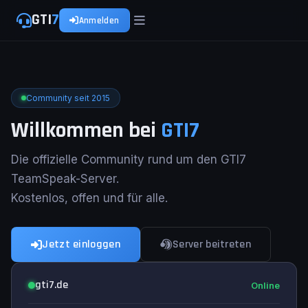
GTI
7
Anmelden
Community seit 2015
Willkommen bei
GTI7
Die offizielle Community rund um den GTI7
TeamSpeak-Server.
Kostenlos, offen und für alle.
Jetzt einloggen
Server beitreten
gti7.de
Online